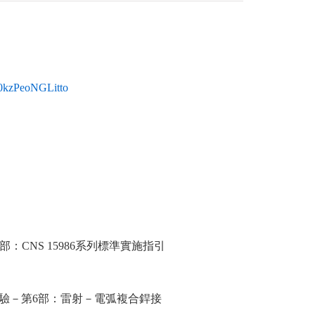
60kzPeoNGLitto
6部：CNS 15986系列標準實施指引
試驗－第6部：雷射－電弧複合銲接