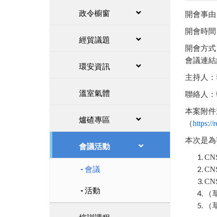
政令櫥窗
開會事由
開會時間：
經貿議題
開會方式：視
會議連
環安資訊
主持人：
溫室氣體
聯絡人：韓忠
本案附件
爐碴專區
（
https:/
本次是為
會議活動
CN
會議
CN
CN
活動
（
（