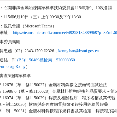
：召開非鐵金屬冶煉國家標準技術委員會115年第9、10次會議
115年6月10日（三）上午09:30及下午13:30
訊會議（Microsoft Teams）
結網址：
https://teams.microsoft.com/meet/49258134889969?p=8ZmL
李委員義剛
越（02）2343-1700 #2326，
kenny.han@bsmi.gov.tw
連結：
(B3)1150489標檢局11520008950
/reurl.cc/qpRxmy
）
審查5種國家標準：
S 12676（草－修1150027）金屬材料銲接之接頭彎曲試驗法
S 15986-6（草－修1150028）金屬材料熔融銲接的品質要求－第
S 16074（草－修1150029）銲接及相關程序－程序名稱及其代號
草－制1150030）軟鋼與高強度鋼電熱熔渣銲接用銲線與銲藥
草－制1150031）金屬材料銲接程序規範書及其檢定－銲接程序