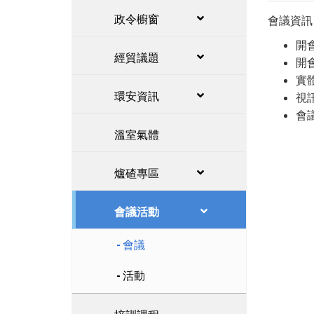
政令櫥窗
會議資訊
開
經貿議題
開會
實
環安資訊
視
會
溫室氣體
爐碴專區
會議活動
會議
活動