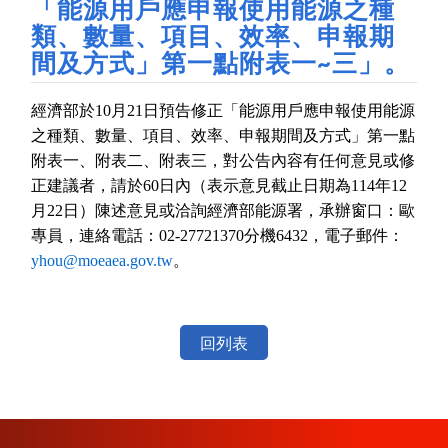
「能源用戶應申報使用能源之種
類、數量、項目、效率、申報期
間及方式」第一點附表一~三」。
經濟部於
10
月
21
日預告修正「能源用戶應申報使用能源
之種類、數量、項目、效率、申報期間及方式」第一點
附表一、附表二、附表三，對公告內容有任何意見或修
正建議者，請於
60
日內（表示意見截止日期為
114
年
12
月
22
日）陳述意見或洽詢經濟部能源署，承辦窗口：歐
專員，連絡電話：
02-27721370
分機
6432
，電子郵件：
yhou@moeaea.gov.tw
。
回列表