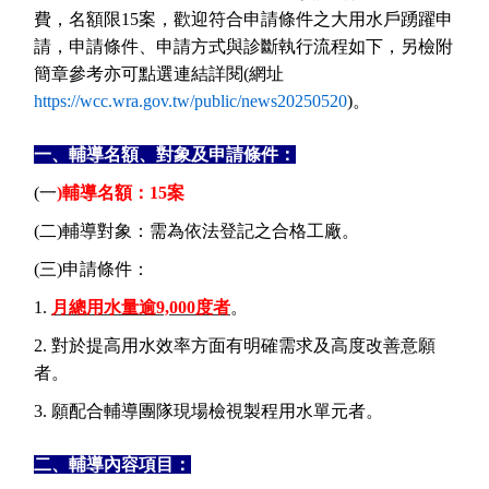
費，名額限
15
案，歡迎符合申請條件之大用水戶踴躍申
請，申請條件、申請方式與診斷執行流程如下，另檢附
簡章參考亦可點選連結詳閱
(
網址
https://wcc.wra.gov.tw/public/news20250520
)
。
一、輔導名額、對象及申請條件：
(
一
)
輔導名額：
15
案
(
二
)
輔導對象：需為依法登記之合格工廠。
(
三
)
申請條件：
1.
月總用水量逾
9,000
度者
。
2.
對於提高用水效率方面有明確需求及高度改善意願
者。
3.
願配合輔導團隊現場檢視製程用水單元者。
二、輔導內容項目：