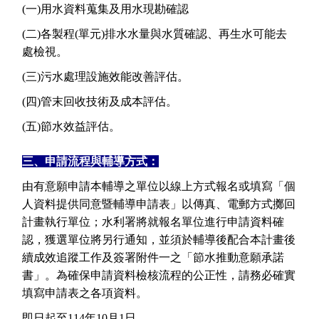
(
一
)
用水資料蒐集及用水現勘確認
(
二
)
各製程
(
單元
)
排水水量與水質確認、再生水可能去
處檢視。
(
三
)
污水處理設施效能改善評估。
(
四
)
管末回收技術及成本評估。
(
五
)
節水效益評估。
三、申請流程與輔導方式：
由有意願申請本輔導之單位以線上方式報名或填寫「個
人資料提供同意暨輔導申請表」以傳真、電郵方式擲回
計畫執行單位；水利署將就報名單位進行申請資料確
認，獲選單位將另行通知，並須於輔導後配合本計畫後
續成效追蹤工作及簽署附件一之「節水推動意願承諾
書」。為確保申請資料檢核流程的公正性，請務必確實
填寫申請表之各項資料。
即日起至
114
年
10
月
1
日