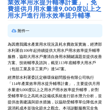
業效率用水提升輔導計畫」，免
費提供月用水量達9,000度以上之
用水戶進行用水效率提升輔導
附件一
為因應我國水產業用水現況及耗水費政策實施，經濟部
水利署自
106
年起持續提供大用水戶用水效率提升輔導
服務，協助大用水戶釐清自身用水關鍵議題並提供改善
方案、技術輔導及諮詢，截至
113
年底輔導大用水戶
（包括工業及非工業戶）達
547
案。
經濟部水利署委託定楙環保顧問股份有限公司執行
「
114
年產業效率用水提升輔導計畫」，主要提供月用
水量達
9,000
度以上之用水戶用水效率提升輔導，針對
受輔導單位之高耗水設備或系統進行節水潛力分析，並
提供改善建議與節水措施，以協助受輔導單位降低水資
源消耗成本並強化節水之觀念。本項診斷服務完全免